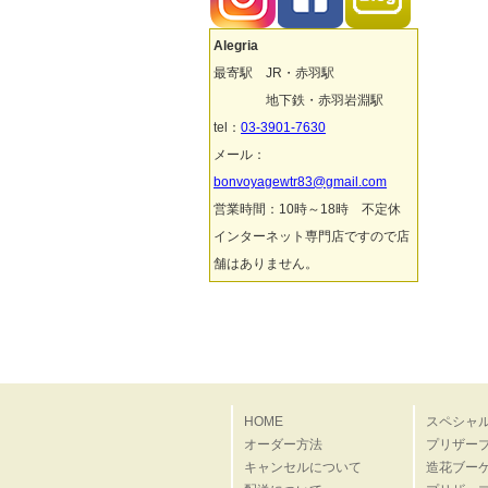
Alegria
最寄駅 JR・赤羽駅
地下鉄・赤羽岩淵駅
tel：
03-3901-7630
メール：
bonvoyagewtr83@gmail.com
営業時間：10時～18時 不定休
インターネット専門店ですので店
舗はありません。
HOME
スペシャ
オーダー方法
プリザー
キャンセルについて
造花ブー