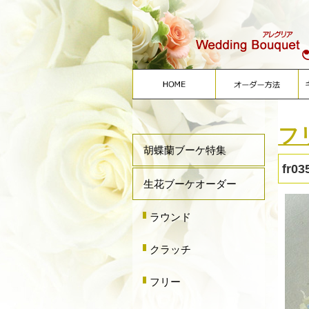
フ
胡蝶蘭ブーケ特集
fr03
生花ブーケオーダー
ラウンド
クラッチ
フリー