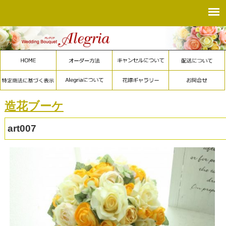
造花ブーケ
art007